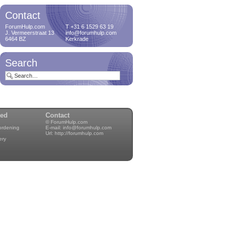
Contact
ForumHulp.com
T +31 6 1529 63 19
J. Vermeerstraat 13
info@forumhulp.com
6464 BZ
Kerkrade
Search
wed
Contact
© ForumHulp.com
rordening
E-mail:
info@forumhulp.com
Url:
http://forumhulp.com
ery