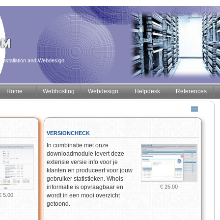
installation and Webdesign
Home
Webhosting
Webdesign
Helpdesk
References
VERSIONCHECK
In combinatie met onze
downloadmodule levert deze
extensie versie info voor je
klanten en produceert voor jouw
gebruiker statistieken. Whois
informatie is opvraagbaar en
€ 25.00
wordt in een mooi overzicht
€ 5.00
getoond.