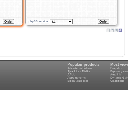
phpBB version:
1
2
3
4
Populair products
Most vie
Advertentiebeheer
Dropshot
Ajax Like / Dislike
E-privacy ve
AAUL
Autolink
Appointments
Dynamic Gall
BlockAdBlocker
Classifieds