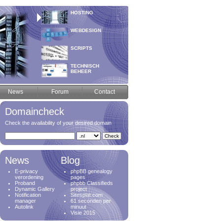
HOSTING
WEBDESIGN
SCRIPTS
TECHNISCH
BEHEER
News
Forum
Contact
Domaincheck
Check the availability of your desired domain
News
Blog
E-privacy
phpBB genealogy
verordening
pages
Proband
phpbb Classifieds
Dynamic Gallery
project
Notification
Sitesplat.com
manager
61 seconden per
Autolink
minuut
Visie 2015