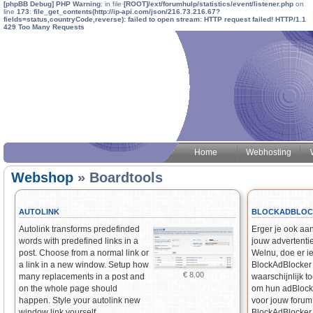
[phpBB Debug] PHP Warning
: in file
[ROOT]/ext/forumhulp/statistics/event/listener.php
on
line
173
:
file_get_contents(http://ip-api.com/json/216.73.216.67?
fields=status,countryCode,reverse): failed to open stream: HTTP request failed! HTTP/1.1
429 Too Many Requests
Home
Webhosting
Webshop
» Boardtools
AUTOLINK
BLOCKADBLOC
Autolink transforms predefinded
Erger je ook aa
words with predefined links in a
jouw advertenti
post. Choose from a normal link or
Welnu, doe er ie
a link in a new window. Setup how
BlockAdBlocker 
€ 8.00
many replacements in a post and
waarschijnlijk t
on the whole page should
om hun adBlocker
happen. Style your autolink new
voor jouw forum 
window link yourself.
BlockAdBlocker 