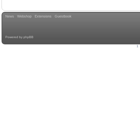
News
Webshop
Extensions
Guestbook
Powered by
phpBB
1