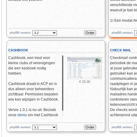
verschillende m
waaruit je kan k
1) Een modal Ale
dat er geblokt w
2) Antwoorden o
phpBB version:
phpBB version:
worden onzicht
3) Terugtellen v
BlockAdBlocker 
CASHBOOK
CHECK MAIL
BlockAdBlocker 
Cashbook, een mod voor
Checkmail contr
samen met onz
kleine clubs of verenigingen
periodiek de ma
advertentiebehe
die een kasboek nodig
al jouw gebruike
hebben.
gebruiker kan j
communicatiera
€ 25.00
Cashbook draait in ACP en is
raadplegen in j
dus alleen voor beheerders
Natuurlijk kan j
zichtbaar. Permissies bepalen
mailadres hand
wie kan wijzigen in Cashbook.
controleren vanu
ledenoverzicht i
Versie 1.0.1 is nu uit. Bezoek
De checks word
onze
demo
om met Cashbook
achtergrond uit
te spelen.
je forum er geen
phpBB version:
phpBB version: