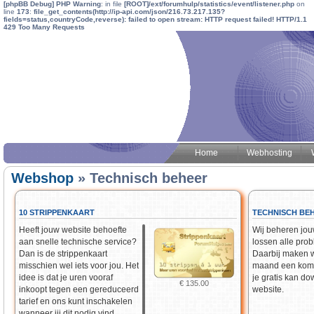
[phpBB Debug] PHP Warning
: in file
[ROOT]/ext/forumhulp/statistics/event/listener.php
on
line
173
:
file_get_contents(http://ip-api.com/json/216.73.217.135?
fields=status,countryCode,reverse): failed to open stream: HTTP request failed! HTTP/1.1
429 Too Many Requests
Home
Webhosting
Webshop
» Technisch beheer
10 STRIPPENKAART
TECHNISCH BE
Heeft jouw website behoefte
Wij beheren jou
aan snelle technische service?
lossen alle prob
Dan is de strippenkaart
Daarbij maken 
misschien wel iets voor jou. Het
maand een komp
idee is dat je uren vooraf
je gratis kan d
€ 135.00
inkoopt tegen een gereduceerd
website.
tarief en ons kunt inschakelen
wanneer jij dit nodig vind.