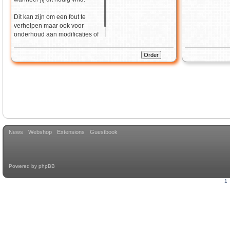
Dit kan zijn om een fout te
verhelpen maar ook voor
onderhoud aan modificaties of
het updaten van je website.
News
Webshop
Extensions
Guestbook
Powered by
phpBB
1