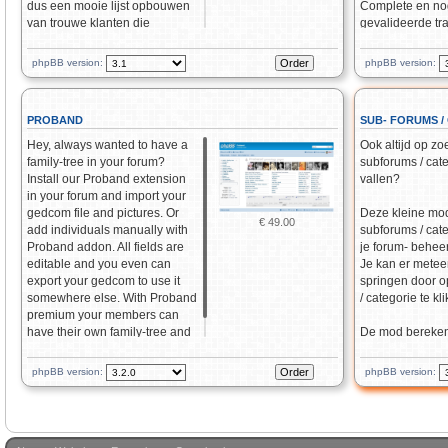
dus een mooie lijst opbouwen
Complete en nog
van trouwe klanten die
gevalideerde tr
regelmatig terugkeren om ze
zichtbaar in een
bijvoorbeeld een nieuwsbrief te
tabel. In het ge
phpBB version:
phpBB version:
sturen.
heeft iedere ge
overzicht van zi
De mod bestaat uit een online
PROBAND
SUB- FORUMS /
kalender waarin je uit 4
Opties in het
appartementen kunt kiezen.
beheerderspane
Hey, always wanted to have a
Ook altijd op zo
Appartementen die bezet zijn
family-tree in your forum?
subforums / cat
Donatiebedra
worden in de kalender getoond
Install our Proband extension
vallen?
instelbaar
met hun reserveringsnummer.
in your forum and import your
Vrije tekst (m
Bij de bevestiging van de
gedcom file and pictures. Or
Deze kleine mod 
configureerb
€ 49.00
reservering wordt automatisch
add individuals manually with
subforums / cate
4 nivo's geb
de prijs uitgerekend zodat de
Proband addon. All fields are
je forum- behee
met max. tijd
klant meteen weet waar hij aan
editable and you even can
Je kan er metee
standaardgr
toe is. Eenmaal ingelogd
export your gedcom to use it
springen door o
Standaardgro
worden de gegevens
somewhere else. With Proband
/ categorie te kl
Landenkeuze
automatisch opgehaald en
premium your members can
munteenheid
ingevuld.
have their own family-tree and
De mod bereken
maintain their own tree.
alle subforums /
die onder de ge
phpBB version:
phpBB version:
of categorieën v
die in het panee
nooit meer op z
subforum / cate