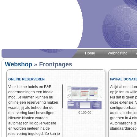
Home
Webhosting
Webshop
» Frontpages
ONLINE RESERVEREN
PAYPAL DONAT
Voor kleine hotels en B&B
Altijd al een don
ondernemingen een ideale
op je forum wil
mod. Je klanten kunnen nu
Nu dat is geen 
online een reservering maken
deze extensie. V
waarbij jij als beheerder de
configureerbaar
reservering kunt bevestigen.
automatische t
€ 100.00
Nieuwe klanten worden
groepen in 4 niv
automatisch lid op je website
Automatische te
en worden meteen na de
standaardgroep 
reservering ingelogd. Zo kan je