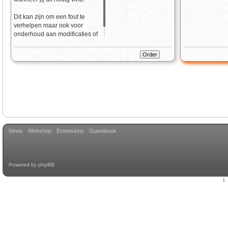
Dit kan zijn om een fout te
verhelpen maar ook voor
onderhoud aan modificaties of
het updaten van je website.
News
Webshop
Extensions
Guestbook
Powered by
phpBB
1