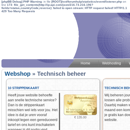
[phpBB Debug] PHP Warning
: in file
[ROOT]/ext/forumhulp/statistics/event/listener.php
on
line
173
:
file_get_contents(http://ip-api.com/json/216.73.216.196?
fields=status,countryCode,reverse): failed to open stream: HTTP request failed! HTTP/1.1
429 Too Many Requests
Home
Webhosting
Webshop
» Technisch beheer
10 STRIPPENKAART
TECHNISCH BE
Heeft jouw website behoefte
Wij beheren jou
aan snelle technische service?
lossen alle prob
Dan is de strippenkaart
Daarbij maken 
misschien wel iets voor jou. Het
maand een komp
idee is dat je uren vooraf
je gratis kan d
€ 135.00
inkoopt tegen een gereduceerd
website.
tarief en ons kunt inschakelen
wanneer jij dit nodig vind.