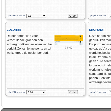
phpBB version:
phpBB version:
COLORIZE
DROPSHOT
De beheerder kan voor
Deze addon zorg
verschillende groepen een
gebruik kan ma
achtergrondkleur instellen van het
Dropbox service 
€ 8.00
bericht. Zo kan je meteen zien tot
uploader. Via d
welke groep de poster behoort.
wordt het besta
in de Dropbox s
geen dure serve
forum wordt geb
werking is hetze
standaard file u
phpbb. Een foto
al weergegeven 
uploadscherm.
phpBB version:
phpBB version: