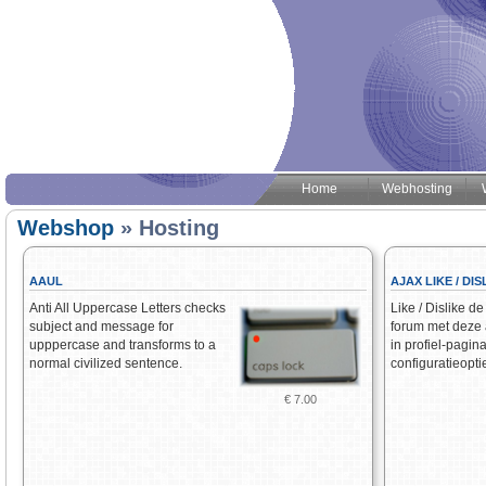
Home
Webhosting
Webshop
» Hosting
AAUL
AJAX LIKE / DIS
Anti All Uppercase Letters checks
Like / Dislike de
subject and message for
forum met deze
upppercase and transforms to a
in profiel-pagin
normal civilized sentence.
configuratieopti
€ 7.00