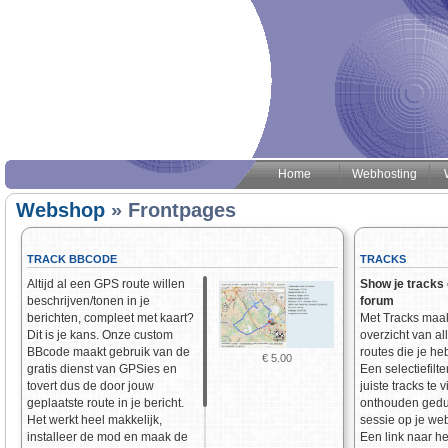
Home
Webhosting
Webshop
» Frontpages
TRACK BBCODE
TRACKS
Altijd al een GPS route willen
Show je tracks 
beschrijven/tonen in je
forum
berichten, compleet met kaart?
Met Tracks maak
Dit is je kans. Onze custom
overzicht van all
BBcode maakt gebruik van de
routes die je he
€ 5.00
gratis dienst van GPSies en
Een selectiefilte
tovert dus de door jouw
juiste tracks te
geplaatste route in je bericht.
onthouden gedu
Het werkt heel makkelijk,
sessie op je web
installeer de mod en maak de
Een link naar he