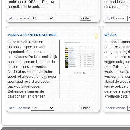
route aan bij GPSies. Daarna
om met je vrien
gebruik je in je bericht de
discusieren hoort
custom BBcode
bij. Samen met
[gpsies=file_id]Jouw
code
een ideale
phpBB version:
phpBB version:
routetitel[/gpsies]. De route
Tracks maakt ge
wordt dan compleet in je
account op GPSI
bericht opgenomen en
data over jouw t
VISSEN & PLANTEN DATABASE
WK2014
weergeven.
tabel. Een besch
track kan je natu
Onze vissen & planten
Alle leden kun
bijvoegen. De l
database, speciaal voor
nadat ze zich h
hoogtedata zijn
aquariumliefhebbers en
aangemeld bij d
beschikbaar in j
sportvissers. De kb is makkelijk
Leden die niet 
als GPSIES er ee
aan te passen en kan door de
krijgen ook gee
leden aangevuld worden.
pool. Tot aanva
Moderators kunnen artikelen
wedstrijd kan j
€ 100.00
goed- of afkeuren en van ieder
wijzigen met een
gewijzigd record wordt een
Nadat de wedstr
back-up bijgehouden.
kan je ook de p
Beheerders kunnen de
de andere speler
categorieën en grenzen
Prognose detail
opgeven. De kb is
stand grafisch 
onderverdeeld in vissen,
het speelveld. H
phpBB version:
phpBB version:
planten, overige bewoners en
uitslag verdien j
artikelen. Een record is pas
heb je de winna
zichtbaar na goedkeuring.
als ook bij een g
Tevens is er een
Demo