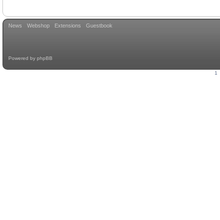
News
Webshop
Extensions
Guestbook
Powered by
phpBB
1