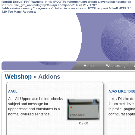
[phpBB Debug] PHP Warning
: in file
[ROOT]/ext/forumhulp/statistics/event/listener.php
on
line
173
:
file_get_contents(http://ip-api.com/json/216.73.217.179?
fields=status,countryCode,reverse): failed to open stream: HTTP request failed! HTTP/1.1
429 Too Many Requests
Home
Webhosting
Webshop
» Addons
AAUL
AJAX LIKE / DIS
Anti All Uppercase Letters checks
Like / Dislike de
subject and message for
forum met deze
upppercase and transforms to a
in profiel-pagin
normal civilized sentence.
configuratieopti
€ 7.00