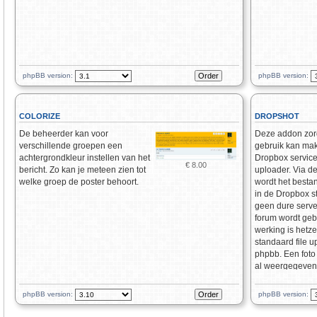
phpBB version:
phpBB version:
COLORIZE
DROPSHOT
De beheerder kan voor
Deze addon zorg
verschillende groepen een
gebruik kan ma
achtergrondkleur instellen van het
Dropbox service 
€ 8.00
bericht. Zo kan je meteen zien tot
uploader. Via d
welke groep de poster behoort.
wordt het besta
in de Dropbox s
geen dure serve
forum wordt geb
werking is hetze
standaard file u
phpbb. Een foto
al weergegeven 
uploadscherm.
phpBB version:
phpBB version: